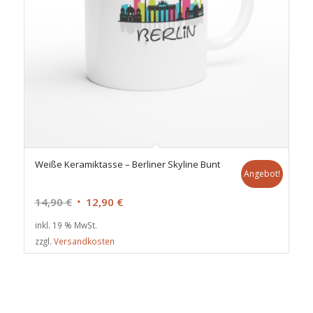
Weiße Keramiktasse – Berliner Skyline Bunt
Angebot!
Ursprünglicher
Aktueller
14,90
€
12,90
€
Preis
Preis
inkl. 19 % MwSt.
war:
ist:
zzgl.
Versandkosten
14,90 €
12,90 €.