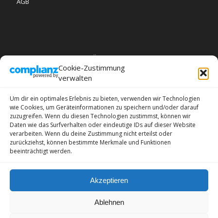
AGB
PRODUKT SCHLAGWÖRTER
Cookie-Zustimmung
Altstadt
Architektur
berlin
Berliner Dom
verwalten
berlinköpenick
Berlin Mitte
BVG
Case
Deutschland
Um dir ein optimales Erlebnis zu bieten, verwenden wir Technologien
EM2024
Fernsehturm
Fußball
Handyhülle
Herbst
wie Cookies, um Geräteinformationen zu speichern und/oder darauf
köpenick
Rahnsdorf
Rathaus
rathausköpenick
Skyline
zuzugreifen. Wenn du diesen Technologien zustimmst, können wir
Daten wie das Surfverhalten oder eindeutige IDs auf dieser Website
Sonnenuntergang
Straßenbahn
Tasse
Tram
verarbeiten. Wenn du deine Zustimmung nicht erteilst oder
treptowköpenick
Wandbild
zurückziehst, können bestimmte Merkmale und Funktionen
beeinträchtigt werden.
Akzeptieren
© Copyright -
Berliner Fotodesign
-
Enfold Theme by Kriesi
Ablehnen