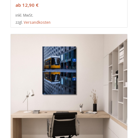
ab
12,90
€
inkl. MwSt.
zzgl.
Versandkosten