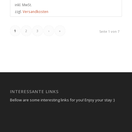
inkl. MwSt.
zzgl.
Versandkosten
1
2
3
›
»
Seite 1 von 7
INTERESSANTE LINKS
Bellow are some interesting links for you! Enjoy your stay :)