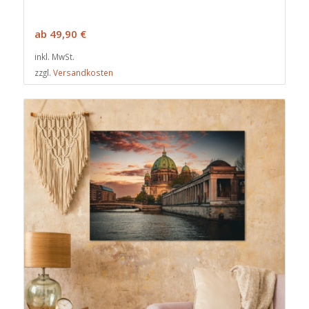
ab
49,90
€
inkl. MwSt.
zzgl.
Versandkosten