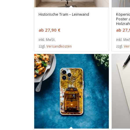
Historische Tram – Leinwand
Köpenic
Poster 
Holzra
ab
27,90
€
ab
27
inkl. MwSt.
inkl. MwS
zzgl.
Versandkosten
zzgl.
Ver