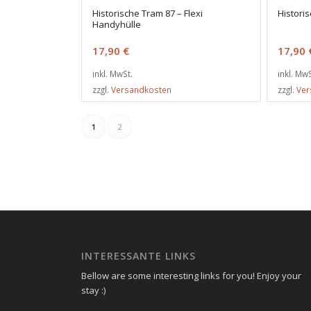
Historische Tram 87 – Flexi
Histori
Handyhülle
17,90
€
17,90
inkl. MwSt.
inkl. MwS
zzgl.
Versandkosten
zzgl.
Ver
1
2
INTERESSANTE LINKS
Bellow are some interesting links for you! Enjoy your
stay :)