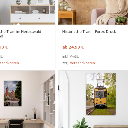
sche Tram im Herbstwald –
Historische Tram – Forex-Druck
nd
,90
€
ab
24,90
€
t.
inkl. MwSt.
sandkosten
zzgl.
Versandkosten