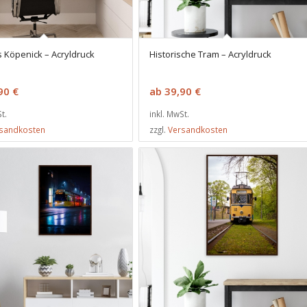
 Köpenick – Acryldruck
Historische Tram – Acryldruck
,90
€
ab
39,90
€
t.
inkl. MwSt.
sandkosten
zzgl.
Versandkosten