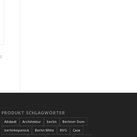
 2
PRODUKT SCHLAGWÖRTER
Altstadt
Architektur
berlin
Berliner Dom
berlinköpenick
Berlin Mitte
BVG
Case