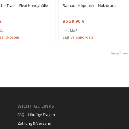
sche Tram – Flexi Handyhülle
Rathaus Köpenick – Holzdruck
€
ab
29,90
€
t.
inkl. MwSt.
sandkosten
zzgl.
Versandkosten
Seite 1 von
WICHTIGE LINKS
FAQ – Häufige Fragen
Zahlung & Versand