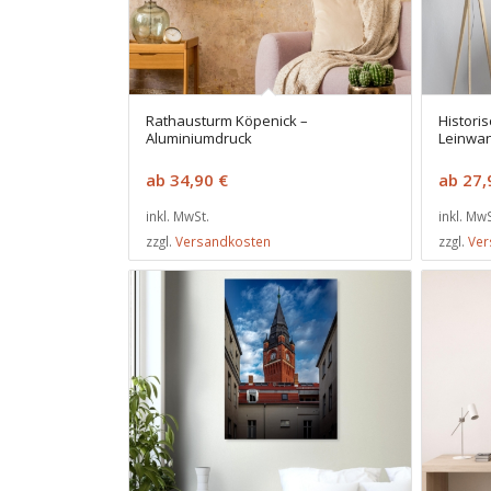
Rathausturm Köpenick –
Histori
Aluminiumdruck
Leinwa
ab
34,90
€
ab
27
inkl. MwSt.
inkl. MwS
zzgl.
Versandkosten
zzgl.
Ver