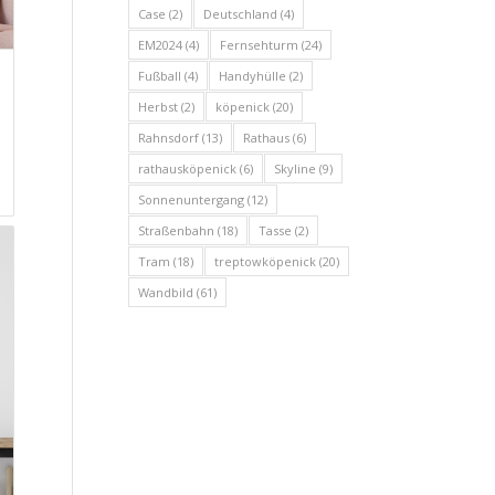
Case
(2)
Deutschland
(4)
EM2024
(4)
Fernsehturm
(24)
Fußball
(4)
Handyhülle
(2)
Herbst
(2)
köpenick
(20)
Rahnsdorf
(13)
Rathaus
(6)
rathausköpenick
(6)
Skyline
(9)
Sonnenuntergang
(12)
Straßenbahn
(18)
Tasse
(2)
Tram
(18)
treptowköpenick
(20)
Wandbild
(61)