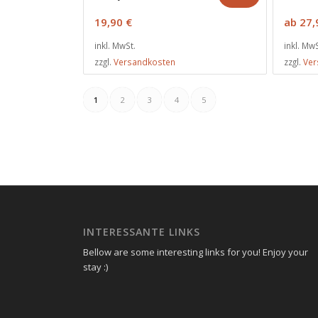
19,90
€
ab
27
inkl. MwSt.
inkl. MwS
zzgl.
Versandkosten
zzgl.
Ver
1
2
3
4
5
INTERESSANTE LINKS
Bellow are some interesting links for you! Enjoy your
stay :)