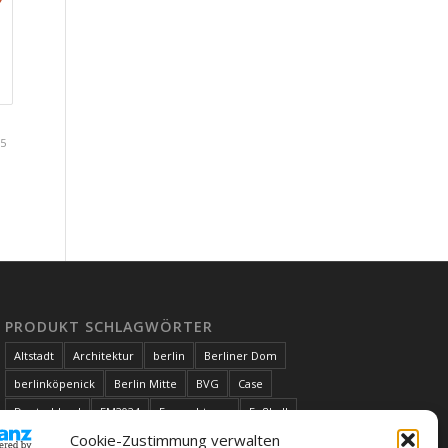
 5
PRODUKT SCHLAGWÖRTER
Altstadt
Architektur
berlin
Berliner Dom
berlinköpenick
Berlin Mitte
BVG
Case
Deutschland
EM2024
Fernsehturm
Fußball
Cookie-Zustimmung verwalten
Handyhülle
Herbst
köpenick
Rahnsdorf