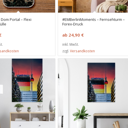
 Dom Portal – Flexi
#EMBerlinMoments – Fernsehturm –
ülle
Forex-Druck
€
ab
24,90
€
t.
inkl. MwSt.
sandkosten
zzgl.
Versandkosten