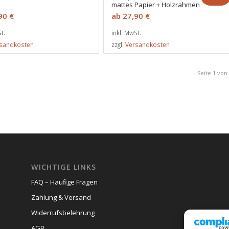
mattes Papier + Holzrahmen
,90
€
ab
27,90
€
t.
inkl. MwSt.
sandkosten
zzgl.
Versandkosten
Seite 1 von
WICHTIGE LINKS
FAQ – Häufige Fragen
Zahlung & Versand
Widerrufsbelehrung
AGB