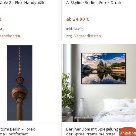
äule 2 – Flexi Handyhülle
AI Skyline Berlin – Forex-Druck
€
ab
24,90
€
t.
inkl. MwSt.
sandkosten
zzgl.
Versandkosten
turm Berlin – Forex
Berliner Dom mit Spiegelung in
Angebot!
ma Hochformat
der Spree Premium-Poster,